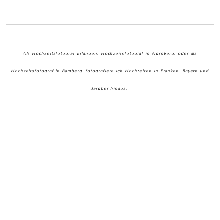
Als Hochzeitsfotograf Erlangen, Hochzeitsfotograf in Nürnberg, oder als
Hochzeitsfotograf in Bamberg, fotografiere ich Hochzeiten in Franken, Bayern und
darüber hinaus.