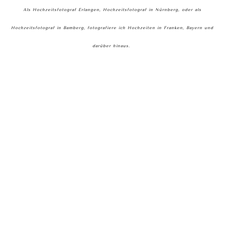
Als Hochzeitsfotograf Erlangen, Hochzeitsfotograf in Nürnberg, oder als
Hochzeitsfotograf in Bamberg, fotografiere ich Hochzeiten in Franken, Bayern und
darüber hinaus.