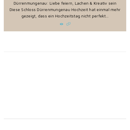
Dürrenmungenau: Liebe feiern, Lachen & Kreativ sein
Diese Schloss Dürrenmungenau Hochzeit hat einmal mehr
gezeigt, dass ein Hochzeitstag nicht perfekt...