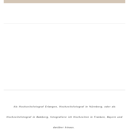
Als Hochzeitsfotograf Erlangen, Hochzeitsfotograf in Nürnberg, oder als
Hochzeitsfotograf in Bamberg, fotografiere ich Hochzeiten in Franken, Bayern und
darüber hinaus.