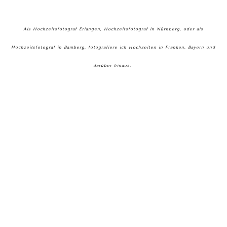
Als Hochzeitsfotograf Erlangen, Hochzeitsfotograf in Nürnberg, oder als
Hochzeitsfotograf in Bamberg, fotografiere ich Hochzeiten in Franken, Bayern und
darüber hinaus.