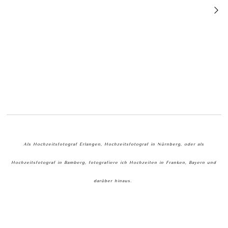
Als Hochzeitsfotograf Erlangen, Hochzeitsfotograf in Nürnberg, oder als
Hochzeitsfotograf in Bamberg, fotografiere ich Hochzeiten in Franken, Bayern und
darüber hinaus.