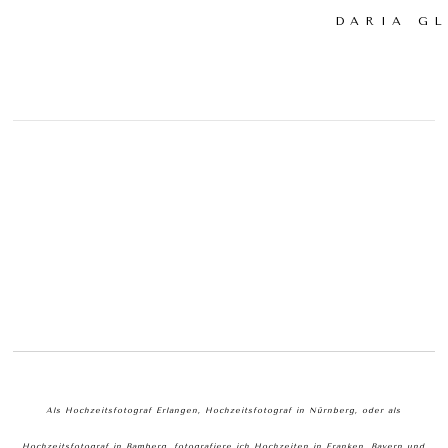
DARIA G
Als Hochzeitsfotograf Erlangen, Hochzeitsfotograf in Nürnberg, oder als
Hochzeitsfotograf in Bamberg, fotografiere ich Hochzeiten in Franken, Bayern und