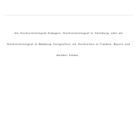
Als Hochzeitsfotograf Erlangen, Hochzeitsfotograf in Nürnberg, oder als
Hochzeitsfotograf in Bamberg, fotografiere ich Hochzeiten in Franken, Bayern und
darüber hinaus.