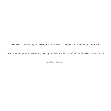
Als Hochzeitsfotograf Erlangen, Hochzeitsfotograf in Nürnberg, oder als
Hochzeitsfotograf in Bamberg, fotografiere ich Hochzeiten in Franken, Bayern und
darüber hinaus.