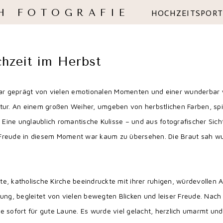
H FOTOGRAFIE
HOCHZEITSPORT
hzeit im Herbst
ar geprägt von vielen emotionalen Momenten und einer wunderbar
Natur. An einem großen Weiher, umgeben von herbstlichen Farben, s
Eine unglaublich romantische Kulisse – und aus fotografischer Sich
die Freude in diesem Moment war kaum zu übersehen. Die Braut sah 
 alte, katholische Kirche beeindruckte mit ihrer ruhigen, würdevol
utung, begleitet von vielen bewegten Blicken und leiser Freude. Na
te sofort für gute Laune. Es wurde viel gelacht, herzlich umarmt u