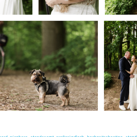
nord-nürnberg
standesamt-großgründlach
hochzeitsshooting
stand