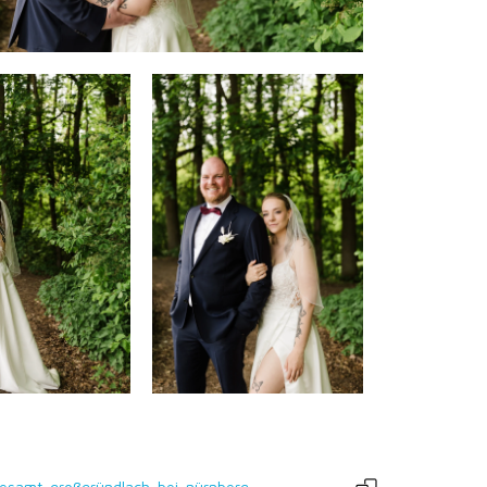
esamt-großgründlach-bei-nürnberg