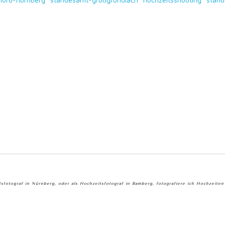
tsfotograf in Nürnberg, oder als Hochzeitsfotograf in Bamberg, fotografiere ich Hochzeite