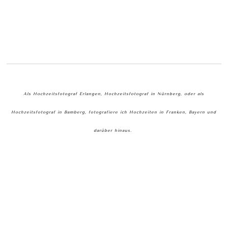
Als Hochzeitsfotograf Erlangen, Hochzeitsfotograf in Nürnberg, oder als
Hochzeitsfotograf in Bamberg, fotografiere ich Hochzeiten in Franken, Bayern und
darüber hinaus.