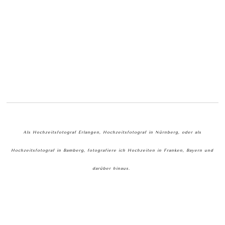
Als Hochzeitsfotograf Erlangen, Hochzeitsfotograf in Nürnberg, oder als
Hochzeitsfotograf in Bamberg, fotografiere ich Hochzeiten in Franken, Bayern und
darüber hinaus.