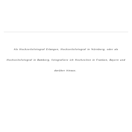
Als Hochzeitsfotograf Erlangen, Hochzeitsfotograf in Nürnberg, oder als
Hochzeitsfotograf in Bamberg, fotografiere ich Hochzeiten in Franken, Bayern und
darüber hinaus.