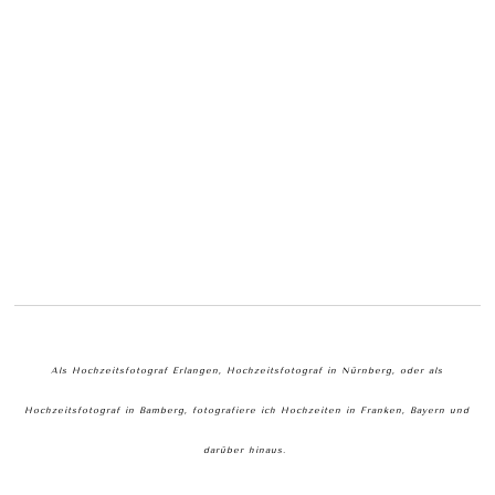
Als Hochzeitsfotograf Erlangen, Hochzeitsfotograf in Nürnberg, oder als
Hochzeitsfotograf in Bamberg, fotografiere ich Hochzeiten in Franken, Bayern und
darüber hinaus.