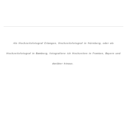
Als Hochzeitsfotograf Erlangen, Hochzeitsfotograf in Nürnberg, oder als
Hochzeitsfotograf in Bamberg, fotografiere ich Hochzeiten in Franken, Bayern und
darüber hinaus.