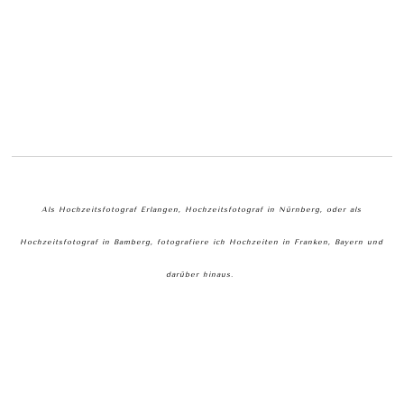
Als Hochzeitsfotograf Erlangen, Hochzeitsfotograf in Nürnberg, oder als
Hochzeitsfotograf in Bamberg, fotografiere ich Hochzeiten in Franken, Bayern und
darüber hinaus.