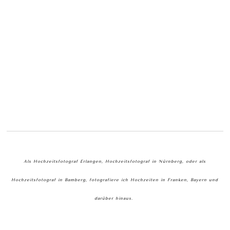
Als Hochzeitsfotograf Erlangen, Hochzeitsfotograf in Nürnberg, oder als
Hochzeitsfotograf in Bamberg, fotografiere ich Hochzeiten in Franken, Bayern und
darüber hinaus.