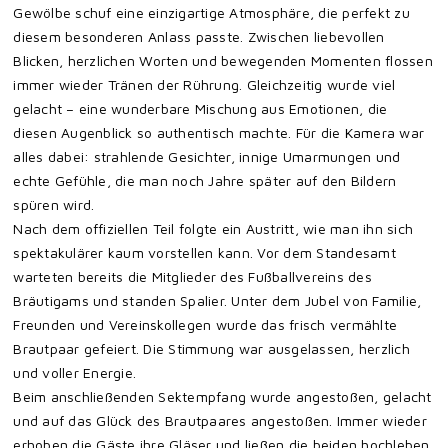
Gewölbe schuf eine einzigartige Atmosphäre, die perfekt zu
diesem besonderen Anlass passte. Zwischen liebevollen
Blicken, herzlichen Worten und bewegenden Momenten flossen
immer wieder Tränen der Rührung. Gleichzeitig wurde viel
gelacht – eine wunderbare Mischung aus Emotionen, die
diesen Augenblick so authentisch machte. Für die Kamera war
alles dabei: strahlende Gesichter, innige Umarmungen und
echte Gefühle, die man noch Jahre später auf den Bildern
spüren wird.
Nach dem offiziellen Teil folgte ein Austritt, wie man ihn sich
spektakulärer kaum vorstellen kann. Vor dem Standesamt
warteten bereits die Mitglieder des Fußballvereins des
Bräutigams und standen Spalier. Unter dem Jubel von Familie,
Freunden und Vereinskollegen wurde das frisch vermählte
Brautpaar gefeiert. Die Stimmung war ausgelassen, herzlich
und voller Energie.
Beim anschließenden Sektempfang wurde angestoßen, gelacht
und auf das Glück des Brautpaares angestoßen. Immer wieder
erhoben die Gäste ihre Gläser und ließen die beiden hochleben.