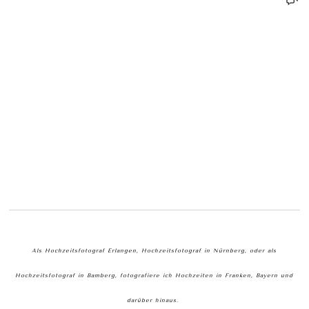
Als Hochzeitsfotograf Erlangen, Hochzeitsfotograf in Nürnberg, oder als
Hochzeitsfotograf in Bamberg, fotografiere ich Hochzeiten in Franken, Bayern und
darüber hinaus.