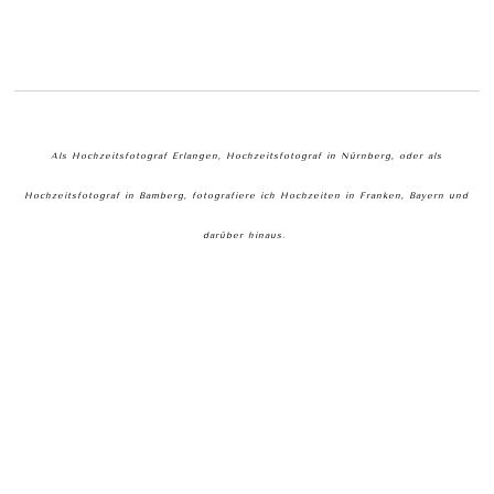
Als Hochzeitsfotograf Erlangen, Hochzeitsfotograf in Nürnberg, oder als
Hochzeitsfotograf in Bamberg, fotografiere ich Hochzeiten in Franken, Bayern und
darüber hinaus.